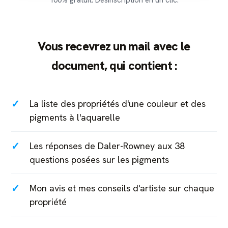
100% gratuit. Désinscription en un clic.
Vous recevrez un mail avec le
document, qui contient :
✓
La liste des propriétés d'une couleur et des
pigments à l'aquarelle
✓
Les réponses de Daler-Rowney aux 38
questions posées sur les pigments
✓
Mon avis et mes conseils d'artiste sur chaque
propriété