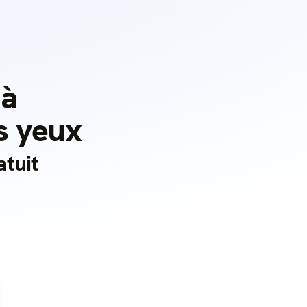
 à
es yeux
atuit