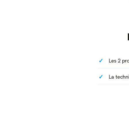
✓
Les 2 pr
✓
La techn